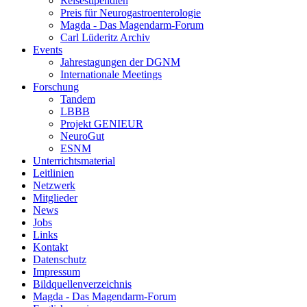
Reisestipendien
Preis für Neuro­gastroenterologie
Magda - Das Magendarm-Forum
Carl Lüderitz Archiv
Events
Jahrestagungen der DGNM
Internationale Meetings
Forschung
Tandem
LBBB
Projekt GENIEUR
NeuroGut
ESNM
Unterrichtsmaterial
Leitlinien
Netzwerk
Mitglieder
News
Jobs
Links
Kontakt
Datenschutz
Impressum
Bildquellenverzeichnis
Magda - Das Magendarm-Forum