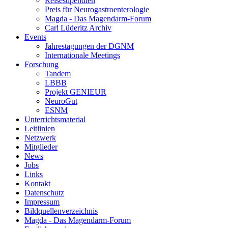
Reisestipendien
Preis für Neuro­gastroenterologie
Magda - Das Magendarm-Forum
Carl Lüderitz Archiv
Events
Jahrestagungen der DGNM
Internationale Meetings
Forschung
Tandem
LBBB
Projekt GENIEUR
NeuroGut
ESNM
Unterrichtsmaterial
Leitlinien
Netzwerk
Mitglieder
News
Jobs
Links
Kontakt
Datenschutz
Impressum
Bildquellenverzeichnis
Magda - Das Magendarm-Forum