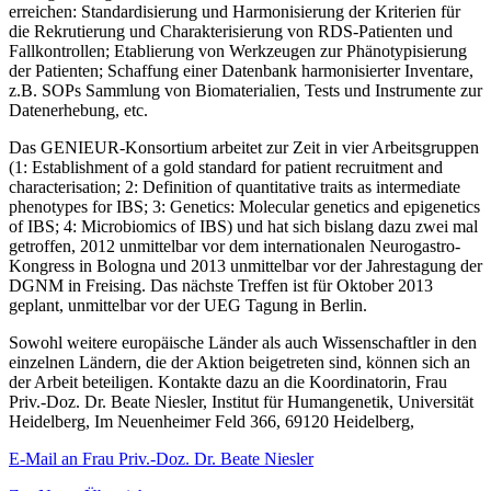
erreichen: Standardisierung und Harmonisierung der Kriterien für
die Rekrutierung und Charakterisierung von RDS-Patienten und
Fallkontrollen; Etablierung von Werkzeugen zur Phänotypisierung
der Patienten; Schaffung einer Datenbank harmonisierter Inventare,
z.B. SOPs Sammlung von Biomaterialien, Tests und Instrumente zur
Datenerhebung, etc.
Das GENIEUR-Konsortium arbeitet zur Zeit in vier Arbeitsgruppen
(1: Establishment of a gold standard for patient recruitment and
characterisation; 2: Definition of quantitative traits as intermediate
phenotypes for IBS; 3: Genetics: Molecular genetics and epigenetics
of IBS; 4: Microbiomics of IBS) und hat sich bislang dazu zwei mal
getroffen, 2012 unmittelbar vor dem internationalen Neurogastro-
Kongress in Bologna und 2013 unmittelbar vor der Jahrestagung der
DGNM in Freising. Das nächste Treffen ist für Oktober 2013
geplant, unmittelbar vor der UEG Tagung in Berlin.
Sowohl weitere europäische Länder als auch Wissenschaftler in den
einzelnen Ländern, die der Aktion beigetreten sind, können sich an
der Arbeit beteiligen. Kontakte dazu an die Koordinatorin, Frau
Priv.-Doz. Dr. Beate Niesler, Institut für Humangenetik, Universität
Heidelberg, Im Neuenheimer Feld 366, 69120 Heidelberg,
E-Mail an Frau Priv.-Doz. Dr. Beate Niesler