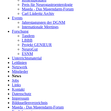
Reisestipendien
Preis für Neuro­gastroenterologie
Magda - Das Magendarm-Forum
Carl Lüderitz Archiv
Events
Jahrestagungen der DGNM
Internationale Meetings
Forschung
Tandem
LBBB
Projekt GENIEUR
NeuroGut
ESNM
Unterrichtsmaterial
Leitlinien
Netzwerk
Mitglieder
News
Jobs
Links
Kontakt
Datenschutz
Impressum
Bildquellenverzeichnis
Magda - Das Magendarm-Forum