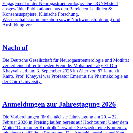
Engagement in der Neuro­gastro­enterologie. Die DGNM stellt
ausgewählte Publikationen aus den Bereichen Leitlinien &
Konsensuspapiere, Klinische Forschung,
Wissenschaftskommunikation sowie Nachwuchsförderung und
Ausbildung vor.
Nachruf
Die Deutsche Gesellschaft für Neuro­gastro­enterologie und Motilität
verliert einen ihrer treuesten Freunde: Mohamed Taky El-Din
Khayyal starb am 3. September 2025 im Alter von 87 Jahren in
Kairo. Prof. Khayyal war Professor Emeritus für Pharmakologie an
der Cairo University.
Anmeldungen zur Jahrestagung 2026
Die Vorbereitungen für die nächste Jahrestagung am 20. – 22.
Februar 2026 in Freising laufen bereits auf Hochtouren! Unter dem
Motto "Darm unter Kontrolle" erwartet Sie wieder eine Konferenz
mit einem vielfältigen Programm. Das Anmeldeportal ist geöffnet.