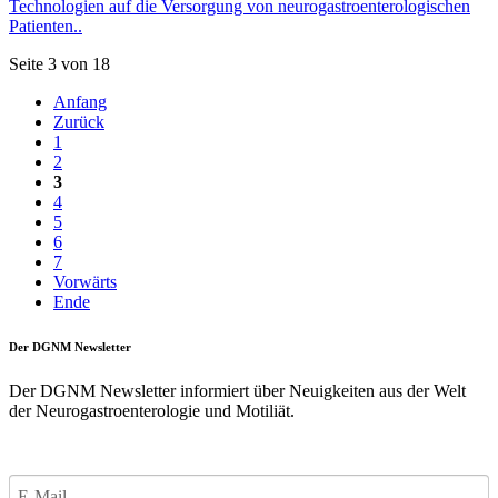
Technologien auf die Versorgung von neurogastroenterologischen
Patienten..
Seite 3 von 18
Anfang
Zurück
1
2
3
4
5
6
7
Vorwärts
Ende
Der DGNM Newsletter
Der DGNM Newsletter informiert über Neuigkeiten aus der Welt
der Neurogastroenterologie und Motiliät.