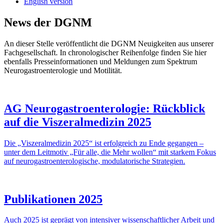
English version
News der DGNM
An dieser Stelle veröffentlicht die DGNM Neuigkeiten aus unserer
Fachgesellschaft. In chronologischer Reihenfolge finden Sie hier
ebenfalls Presseinformationen und Meldungen zum Spektrum
Neurogastroenterologie und Motilität.
AG Neurogastroenterologie: Rückblick
auf die Viszeral­medizin 2025
Die „Viszeralmedizin 2025“ ist erfolgreich zu Ende gegangen –
unter dem Leitmotiv „Für alle, die Mehr wollen“ mit starkem Fokus
auf neuro­gastro­entero­logische, modu­latorische Strategien.
Publikationen 2025
Auch 2025 ist geprägt von intensiver wissen­schaft­licher Arbeit und